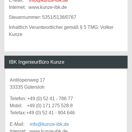
E-Mail:
info@kunze-ibk.de
Internet:
www.kunze-ibk.de
Steuernummer: 5351/5138/0767
Inhaltlich Verantwortlicher gemäß § 5 TMG: Volker
Kunze
IBK IngenieurBüro Kunze
Antilopenweg 17
33335 Gütersloh
Telefon:
+49 (0) 52 41 - 786 77
Mobil:
+49 (0) 171 275 528 8
Telefax:
+49 (0) 52 41 - 904 646
E-Mail:
info@kunze-ibk.de
Internet:
www.kunze-ibk.de