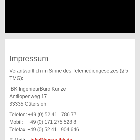
Impressum
Verantwortlich im Sinne des Telemediengesetzes (§ 5
TMG):
IBK IngenieurBüro Kunze
Antilopenweg 17
33335 Gütersloh
Telefon:
+49 (0) 52 41 - 786 77
Mobil:
+49 (0) 171 275 528 8
Telefax:
+49 (0) 52 41 - 904 646